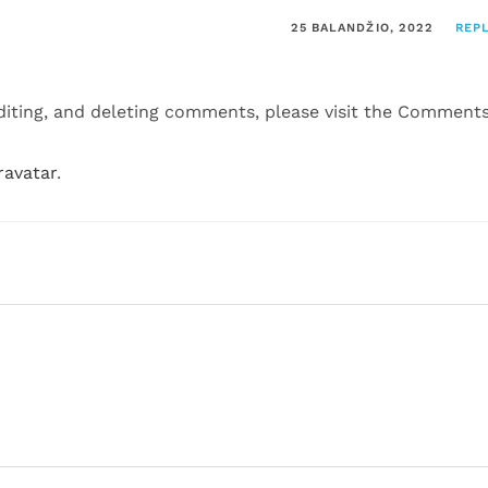
25 BALANDŽIO, 2022
REP
diting, and deleting comments, please visit the Comment
ravatar
.