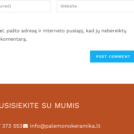
el. pašto adresą ir interneto puslapį, kad jų nebereiktų
ti komentarą.
USISIEKITE SU MUMIS
 373 553
info@palemonokeramika.lt