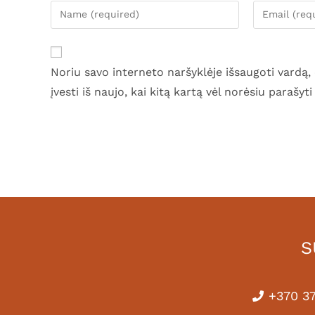
Noriu savo interneto naršyklėje išsaugoti vardą, 
įvesti iš naujo, kai kitą kartą vėl norėsiu parašy
S
+370 37