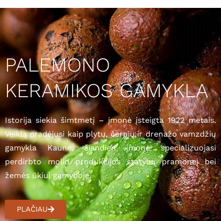
PALEMONO
KERAMIKOS GAMYKLA
Istorija siekia šimtmetį – įmonė įsteigta 1922 metais.
Veiklą pradėjusi kaip plytų, čerpių ir drenažo vamzdžių
gamykla Kaune, šiandien įmonė specializuojasi
perdirbto molio produkcijos statybų pramonei bei
žemės ūkiui gamyboje.
PLAČIAU