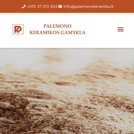
+370 37 373 553
info@palemonokeramika.lt